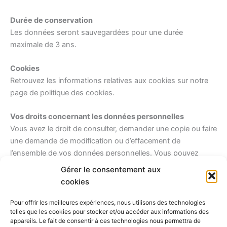
Durée de conservation
Les données seront sauvegardées pour une durée
maximale de 3 ans.
Cookies
Retrouvez les informations relatives aux cookies sur notre
page de politique des cookies.
Vos droits concernant les données personnelles
Vous avez le droit de consulter, demander une copie ou faire
une demande de modification ou d’effacement de
l’ensemble de vos données personnelles. Vous pouvez
également retirer votre consentement au traitement de vos
Gérer le consentement aux
données.
cookies
Contact délégué à la protection des données
Pour offrir les meilleures expériences, nous utilisons des technologies
telles que les cookies pour stocker et/ou accéder aux informations des
Vous pouvez nous contacter par email :
appareils. Le fait de consentir à ces technologies nous permettra de
boraboraanimara@gmail.com
ou par téléphone :
87 76 43