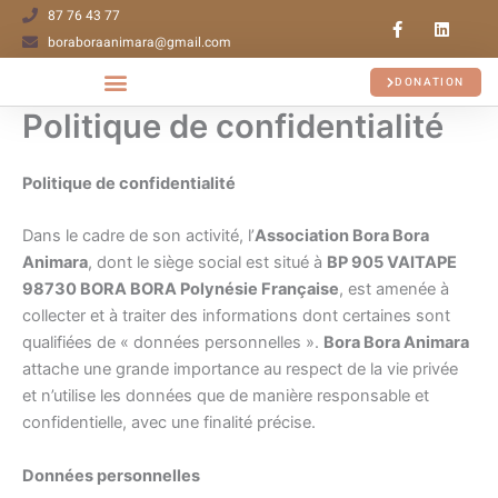
Aller
87 76 43 77
F
L
a
i
au
boraboraanimara@gmail.com
c
n
contenu
e
k
b
e
DONATION
o
d
o
i
Politique de confidentialité
CHIENS À L’ADOPTION
CHIENS ADOPTÉS
REJOIGNEZ-NOUS
k
n
-
f
Politique de confidentialité
Dans le cadre de son activité, l’
Association Bora Bora
Animara
, dont le siège social est situé à
BP 905 VAITAPE
98730 BORA BORA Polynésie Française
, est amenée à
collecter et à traiter des informations dont certaines sont
qualifiées de « données personnelles ».
Bora Bora Animara
attache une grande importance au respect de la vie privée
et n’utilise les données que de manière responsable et
confidentielle, avec une finalité précise.
Données personnelles